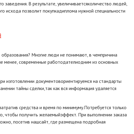
о заведения. В результате, увеличиваетсяколичество людей,
ого исхода позволит покупкадиплома нужной специальности
а
 образования? Многие люди не понимают, в чемпричина
 не менее, современные работодателиодним из основных
При изготовлении документовориентируемся на стандарты
анении тайны сделки,так как вся информация удаляется
затратив средства и время по минимуму.Потребуется только
го, чтобы получить желаемыйэффект. При выполнении заказа
можно, посетив нашсайт, где размещена подробная