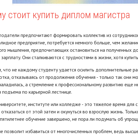
у стоит купить диплом магистра
тодатели предпочитают формировать коллектив из сотрудников
олидное предприятие, потребуется немного больше, чем желание
ого мышления, предпочитающих остановиться на полученных до
зарплату. Они сталкиваются с трудностями в жизни, хотя купит
 что не каждому студенту удается осилить дополнительные р
отка, отказываясь от продолжения обучения - только так они м
наладилась, а стремление к профессиональному развитию еще н
 подъема по карьерной лестнице.
ниверситете, институте или колледже - это тяжелое время для 
отказаться от этой затеи и окунуться во взрослую жизнь. Тольк
пятилетнее обучение завершено, не пора ли подумать об упрощ
е позволит избавиться от многочисленных проблем, ведь высш