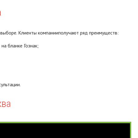
а
м выборе. Клиенты компанииполучают ряд преимуществ:
на бланке Гознак;
ультации.
ква