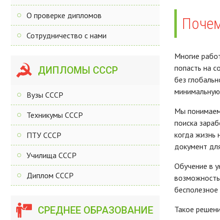
О проверке дипломов
Почем
Сотрудничество с нами
Многие рабо
попасть на с
ДИПЛОМЫ СССР
без глобальн
минимальную 
Вузы СССР
Мы понимаем,
Техникумы СССР
поиска зараб
когда жизнь 
ПТУ СССР
документ для
Училища СССР
Обучение в у
Диплом СССР
возможность 
бесполезное 
СРЕДНЕЕ ОБРАЗОВАНИЕ
Такое решени