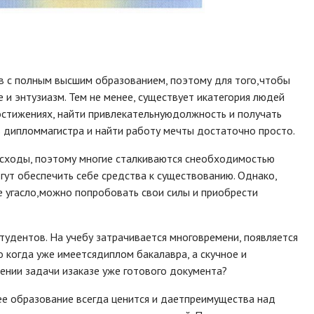
 с полным высшим образованием, поэтому для того,чтобы
 и энтузиазм. Тем не менее, существует икатегория людей
стижениях, найти привлекательнуюдолжность и получать
ь дипломмагистра и найти работу мечты достаточно просто.
асходы, поэтому многие сталкиваются снеобходимостью
огут обеспечить себе средства к существованию. Однако,
е угасло,можно попробовать свои силы и приобрести
студентов. На учебу затрачивается многовремени, появляется
о когда уже имеетсядиплом бакалавра, а скучное и
ении задачи изаказе уже готового документа?
ее образование всегда ценится и даетпреимущества над