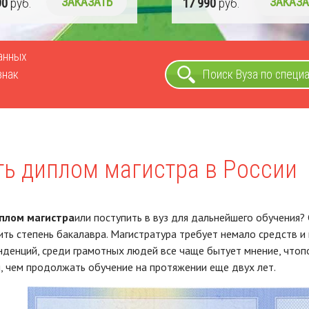
90
руб.
ЗАКАЗАТЬ
17 990
руб.
ЗАКАЗА
ванных
знак
Поиск Вуза по специ
ть диплом магистра в России
плом магистра
или поступить в вуз для дальнейшего обучения?
ить степень бакалавра. Магистратура требует немало средств и 
денций, среди грамотных людей все чаще бытует мнение, чтоп
 чем продолжать обучение на протяжении еще двух лет.