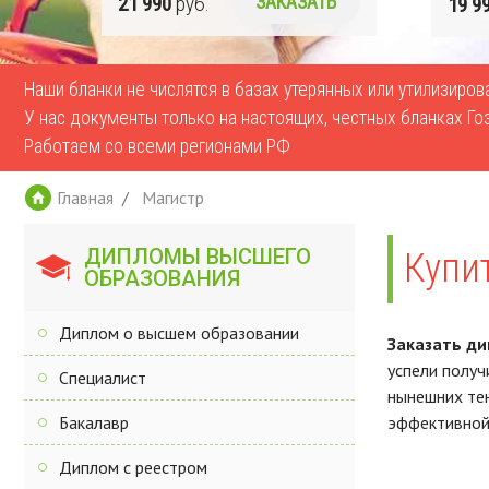
Ь
19 990
руб.
ЗАКАЗАТЬ
17 9
Наши бланки не числятся в базах утерянных или утилизиро
У нас документы только на настоящих, честных бланках Го
Работаем со всеми регионами РФ
Главная
Магистр
ДИПЛОМЫ ВЫСШЕГО
Купи
ОБРАЗОВАНИЯ
Диплом о высшем образовании
Заказать ди
успели получ
Специалист
нынешних тен
Бакалавр
эффективной,
Диплом с реестром