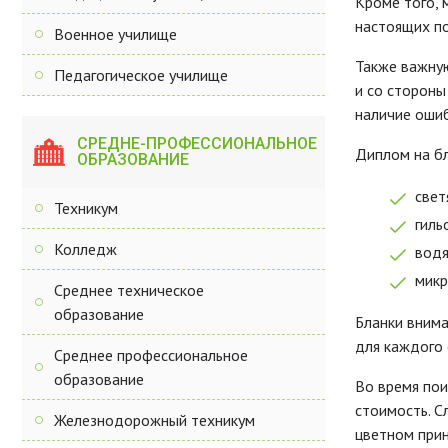
Кроме того, 
настоящих п
Военное училище
Также важную
Педагогическое училище
и со стороны
наличие ошиб
СРЕДНЕ-ПРОФЕССИОНАЛЬНОЕ
Диплом на бл
ОБРАЗОВАНИЕ
свет
Техникум
гиль
Колледж
водя
микр
Среднее техническое
образование
Бланки внима
для каждого 
Среднее профессиональное
образование
Во время пои
стоимость. С
Железнодорожный техникум
цветном при