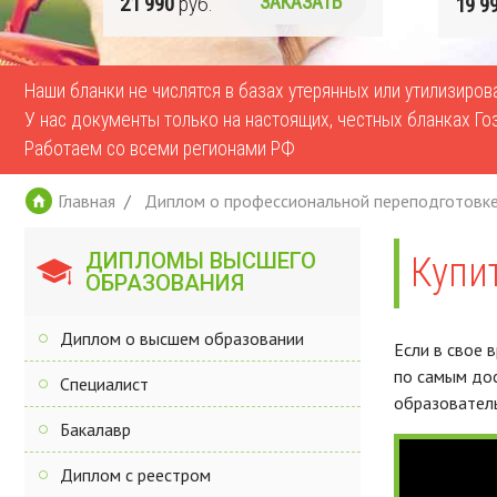
Ь
19 990
руб.
ЗАКАЗАТЬ
17 9
Наши бланки не числятся в базах утерянных или утилизиро
У нас документы только на настоящих, честных бланках Го
Работаем со всеми регионами РФ
Главная
Диплом о профессиональной переподготовк
ДИПЛОМЫ ВЫСШЕГО
Купи
ОБРАЗОВАНИЯ
Диплом о высшем образовании
Если в свое 
по самым дос
Специалист
образователь
Бакалавр
Диплом с реестром