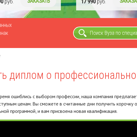
90
руб.
ЗАКАЗАТЬ
17 990
руб.
ЗАКАЗА
ванных
знак
Поиск Вуза по специ
е
ть диплом о профессионально
время ошиблись с выбором профессии, наша компания предлага
тупным ценам. Вы сможете в считанные дни получить корочку о
ной программой, и вам присвоена новая квалификация.