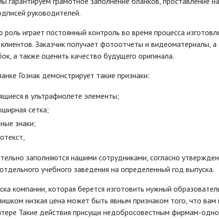
мы гарантируем грамотное заполнение бланков, проставление н
одписей руководителей.
 роль играет постоянный контроль во время процесса изготовле
 клиентов. Заказчик получает фотоотчеты и видеоматериалы, а
ок, а также оценить качество будущего оригинала.
анке Гознак демонстрирует такие признаки:
ящиеся в ультрафиолете элементы;
оширная сетка;
ные знаки;
отекст,
тельно заполняются нашими сотрудниками, согласно утвержден
отдельного учебного заведения на определенный год выпуска.
ска компании, которая берется изготовить нужный образовател
лишком низкая цена может быть явным признаком того, что вам
нтере Такие действия присущи недобросовестным фирмам-одно