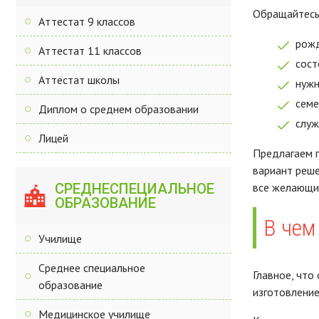
Обращайтесь 
Аттестат 9 классов
рожд
Аттестат 11 классов
сост
Аттестат школы
нужн
семе
Диплом о среднем образовании
служ
Лицей
Предлагаем п
вариант реше
СРЕДНЕСПЕЦИАЛЬНОЕ
все желающи
ОБРАЗОВАНИЕ
В чем
Училище
Среднее специальное
Главное, что
образование
изготовление
Медицинское училище