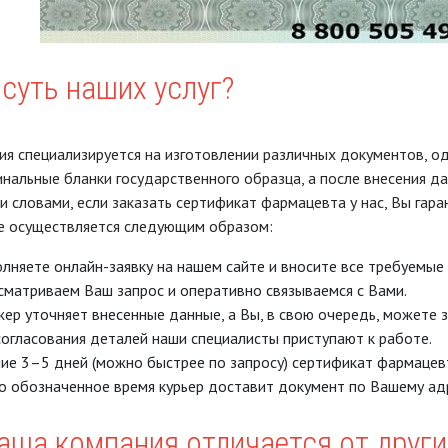
 суть наших услуг?
я специализируется на изготовлении различных документов, од
инальные бланки государственного образца, а после внесения д
и словами, если заказать сертификат фармацевта у нас, Вы гара
е осуществляется следующим образом:
лняете онлайн-заявку на нашем сайте и вносите все требуемые
сматриваем Ваш запрос и оперативно связываемся с Вами.
ер уточняет внесенные данные, а Вы, в свою очередь, можете 
огласования деталей наши специалисты приступают к работе.
ие 3–5 дней (можно быстрее по запросу) сертификат фармацевт
о обозначенное время курьер доставит документ по Вашему ад
аша компания отличается от други