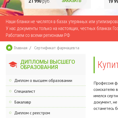
Ь
21 990
руб.
ЗАКАЗАТЬ
19 9
Наши бланки не числятся в базах утерянных или утилизиро
У нас документы только на настоящих, честных бланках Го
Работаем со всеми регионами РФ
Главная
Сертификат фармацевта
ДИПЛОМЫ ВЫСШЕГО
Купи
ОБРАЗОВАНИЯ
Диплом о высшем образовании
Профессия фа
соискателю в
Специалист
имелся серти
Бакалавр
документ, не
останетесь б
Диплом с реестром