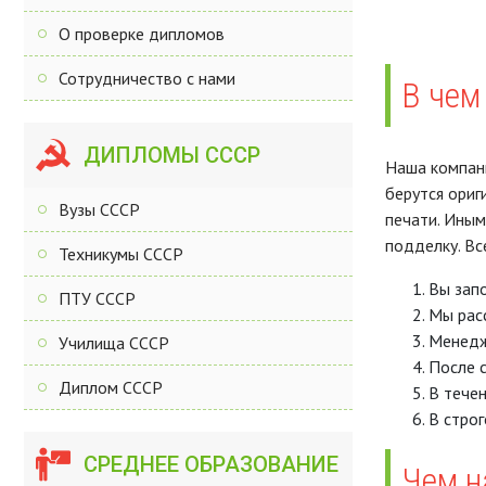
О проверке дипломов
Сотрудничество с нами
В чем
ДИПЛОМЫ СССР
Наша компани
берутся ориг
Вузы СССР
печати. Иным
подделку. Вс
Техникумы СССР
Вы запо
ПТУ СССР
Мы рас
Менедж
Училища СССР
После с
Диплом СССР
В течен
В строг
СРЕДНЕЕ ОБРАЗОВАНИЕ
Чем н