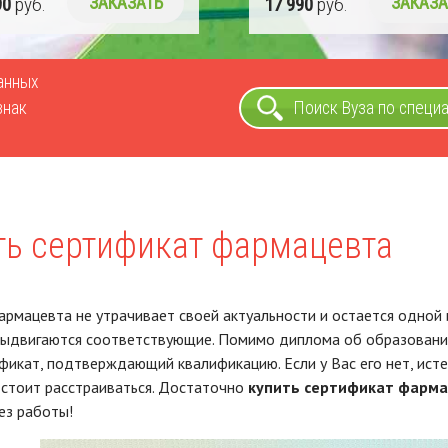
90
руб.
ЗАКАЗАТЬ
17 990
руб.
ЗАКАЗА
ванных
знак
Поиск Вуза по специ
ть сертификат фармацевта
рмацевта не утрачивает своей актуальности и остается одной 
ыдвигаются соответствующие. Помимо диплома об образовании 
фикат, подтверждающий квалификацию. Если у Вас его нет, исте
 стоит расстраиваться. Достаточно
купить сертификат фарм
ез работы!