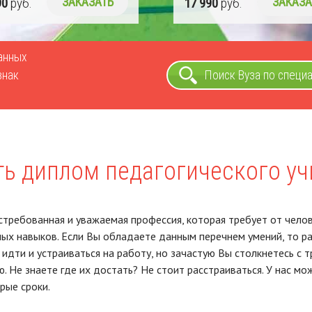
90
руб.
ЗАКАЗАТЬ
17 990
руб.
ЗАКАЗА
ванных
знак
Поиск Вуза по специ
ть диплом педагогического у
стребованная и уважаемая профессия, которая требует от челов
ых навыков. Если Вы обладаете данным перечнем умений, то ра
 идти и устраиваться на работу, но зачастую Вы столкнетесь 
. Не знаете где их достать? Не стоит расстраиваться. У нас м
рые сроки.