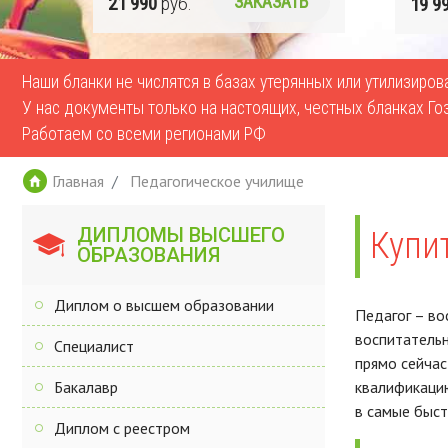
Ь
21 990
руб.
ЗАКАЗАТЬ
19 9
Наши бланки не числятся в базах утерянных или утилизиро
У нас документы только на настоящих, честных бланках Го
Работаем со всеми регионами РФ
Главная
Педагогическое училище
ДИПЛОМЫ ВЫСШЕГО
Купи
ОБРАЗОВАНИЯ
Диплом о высшем образовании
Педагог – во
воспитательн
Специалист
прямо сейчас
Бакалавр
квалификацию
в самые быст
Диплом с реестром